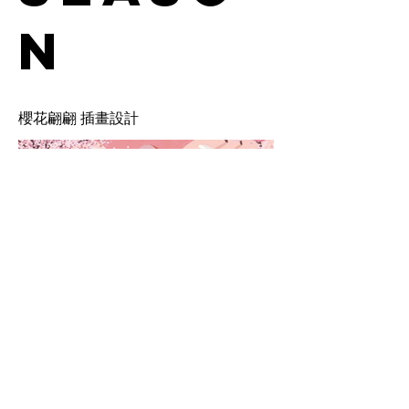
N
櫻花翩翩 插畫設計